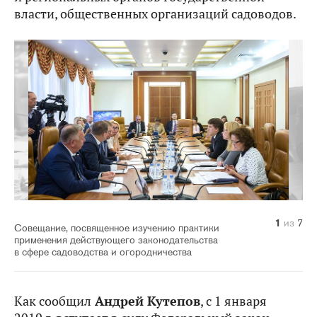
власти, общественных организаций садоводов.
1
2
3
4
5
6
7
из
из
из
из
из
из
из
7
7
7
7
7
7
7
Совещание, посвященное изучению практики
применения действующего законодательства
в сфере садоводства и огородничества
Как сообщил
Андрей Кутепов
, с 1 января