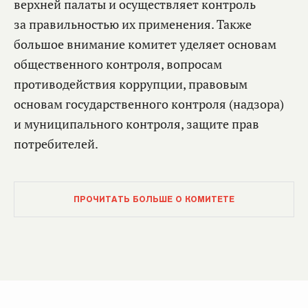
верхней палаты и осуществляет контроль
за правильностью их применения. Также
большое внимание комитет уделяет основам
общественного контроля, вопросам
противодействия коррупции, правовым
основам государственного контроля (надзора)
и муниципального контроля, защите прав
потребителей.
Практически на каждом заседании Совета
ПРОЧИТАТЬ БОЛЬШЕ О КОМИТЕТЕ
Федерации есть вопросы, в подготовке которых
комитет принимает участие. Среди них –
порядок формирования и изменения состава
комитетов палаты, а главное – парламентские
процедуры, от соблюдения которых зависит
качество законотворческой деятельности