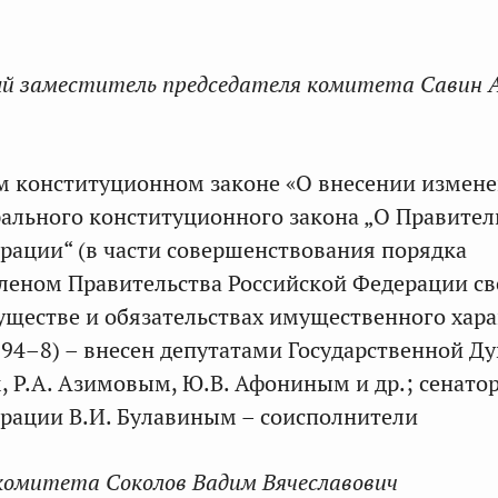
й заместитель председателя комитета Савин 
м конституционном законе «О внесении измен
рального конституционного закона „О Правител
рации“ (в части совершенствования порядка
леном Правительства Российской Федерации с
муществе и обязательствах имущественного хара
94–8) – внесен депутатами Государственной Д
, Р.А. Азимовым, Ю.В. Афониным и др.; сенато
рации В.И. Булавиным – соисполнители
комитета Соколов Вадим Вячеславович