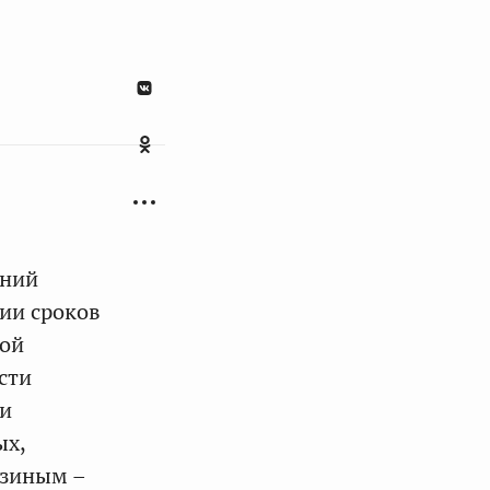
ений
ии сроков
ной
сти
ми
ых,
озиным –