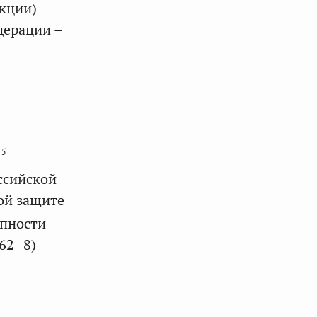
кции)
дерации –
5
ссийской
ой защите
упности
62–8) –