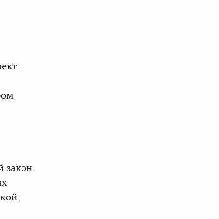
оект
ром
й закон
ых
ской