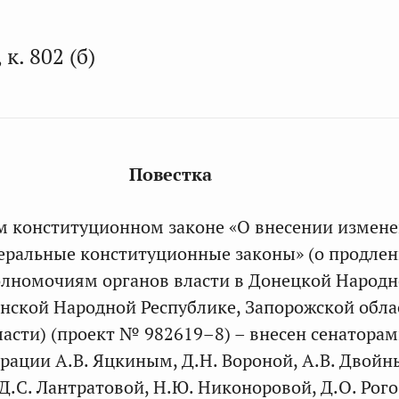
 к. 802 (б)
Повестка
м конституционном законе «О внесении измен
еральные конституционные законы» (о продлен
олномочиям органов власти в Донецкой Народ
анской Народной Республике, Запорожской обла
ласти) (проект № 982619–8) – внесен сенатора
рации А.В. Яцкиным, Д.Н. Вороной, А.В. Двойн
 Д.С. Лантратовой, Н.Ю. Никоноровой, Д.О. Рог