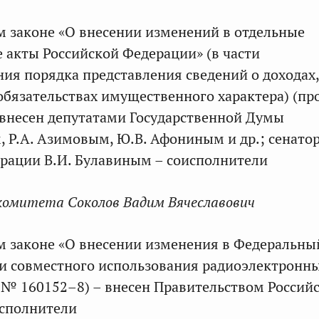
м законе «О внесении изменений в отдельные
 акты Российской Федерации» (в части
ия порядка представления сведений о доходах,
обязательствах имущественного характера) (пр
внесен депутатами Государственной Думы
, Р.А. Азимовым, Ю.В. Афониным и др.; сенато
рации В.И. Булавиным – соисполнители
комитета Соколов Вадим Вячеславович
м законе «О внесении изменения в Федеральны
сти совместного использования радиоэлектронн
т № 160152–8) – внесен Правительством Россий
исполнители