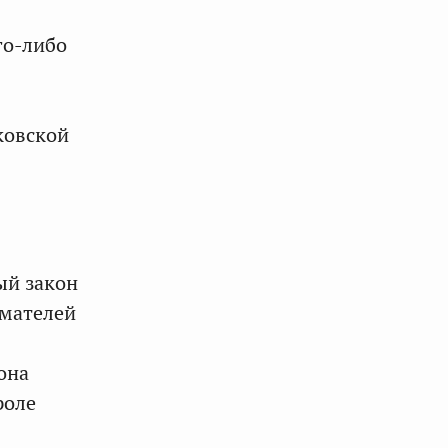
го‑либо
ковской
ый закон
имателей
она
роле