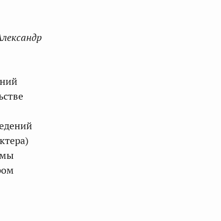
Александр
ений
ьстве
ведений
ктера)
умы
ром