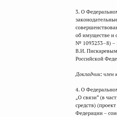
3. О Федерально
законодательные
совершенствован
об имуществе и 
№ 1093253–8) – 
В.И. Пискаревым
Российской Феде
Докладчик:
член 
4. О Федерально
„О связи“ (в ча
средств) (проек
Федерации – со