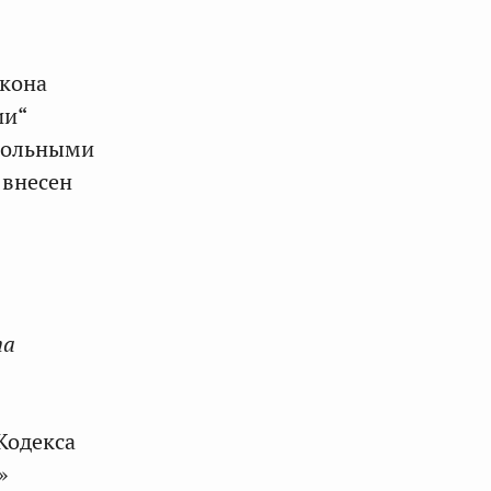
акона
ии“
трольными
 внесен
та
Кодекса
»